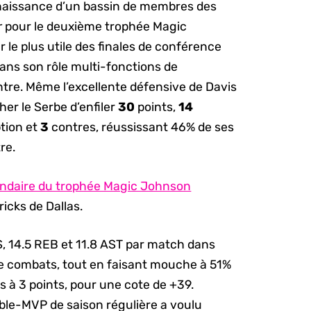
onnaissance d’un bassin de membres des
r
pour le deuxième trophée Magic
le plus utile des finales de conférence
ns son rôle multi-fonctions de
ntre. Même l’excellente défensive de Davis
er le Serbe d’enfiler
30
points,
14
tion et
3
contres, réussissant 46% de ses
re.
endaire du trophée Magic Johnson
ricks de Dallas.
, 14.5 REB et 11.8 AST par match dans
e combats, tout en faisant mouche à 51%
es à 3 points, pour une cote de +39.
le-MVP de saison régulière a voulu