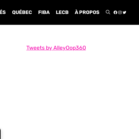
FACEBOO
INSTA
TWIT
ÉS
QUÉBEC
FIBA
LECB
À PROPOS
Tweets by AlleyOop360