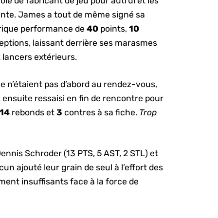
ôle de fabricant de jeu pour autrui et les
nte. James a tout de même signé sa
torique performance de
40
points,
10
eptions, laissant derrière ses marasmes
 lancers extérieurs.
e n’étaient pas d’abord au rendez-vous,
t ensuite ressaisi en fin de rencontre pour
14
rebonds et
3
contres à sa fiche.
Trop
ennis Schroder (13 PTS, 5 AST, 2 STL) et
n ajouté leur grain de seul à l’effort des
ment insuffisants face à la force de