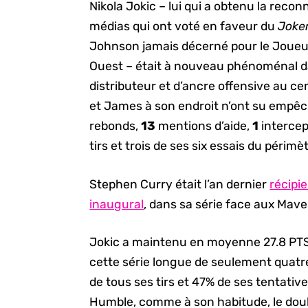
Nikola Jokic – lui qui a obtenu la rec
médias qui ont voté en faveur du
Joke
Johnson jamais décerné pour le Joueur 
Ouest – était à nouveau phénoménal da
distributeur et d’ancre offensive au ce
et James à son endroit n’ont su empêch
rebonds,
13
mentions d’aide,
1
intercep
tirs et trois de ses six essais du périmèt
Stephen Curry était l’an dernier
récipi
inaugural
, dans sa série face aux Mave
Jokic a maintenu en moyenne 27.8 PTS
cette série longue de seulement quatr
de tous ses tirs et 47% de ses tentativ
Humble, comme à son habitude, le doub