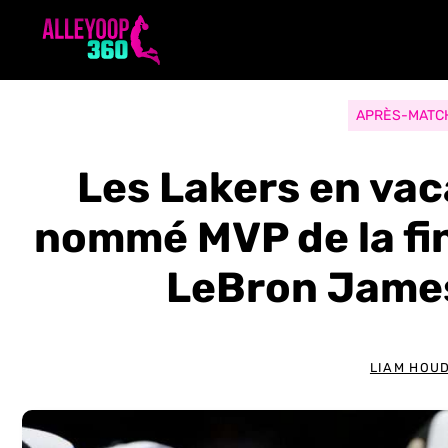
Aller
au
contenu
APRÈS-MATC
Les Lakers en vac
nommé MVP de la fi
LeBron James 
LIAM HOU