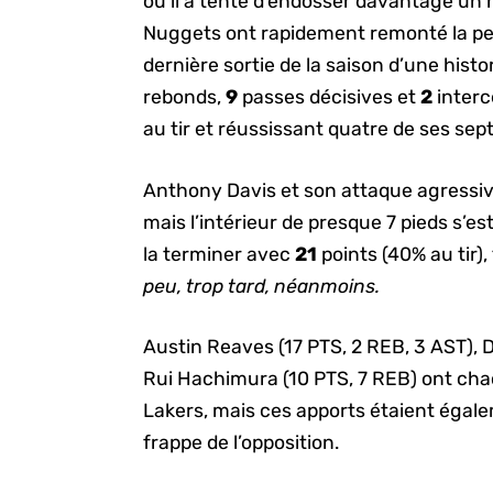
où il a tenté d’endosser davantage un r
Nuggets ont rapidement remonté la pe
dernière sortie de la saison d’une his
rebonds,
9
passes décisives et
2
interc
au tir et réussissant quatre de ses sept
Anthony Davis et son attaque agressiv
mais l’intérieur de presque 7 pieds s’es
la terminer avec
21
points (40% au tir),
peu, trop tard, néanmoins.
Austin Reaves (17 PTS, 2 REB, 3 AST), D
Rui Hachimura (10 PTS, 7 REB) ont chacu
Lakers, mais ces apports étaient égale
frappe de l’opposition.