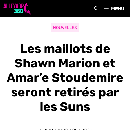
Aller
MENU
au
contenu
NOUVELLES
Les maillots de
Shawn Marion et
Amar’e Stoudemire
seront retirés par
les Suns
LIAM HOUDE
10 AOÛT 2023