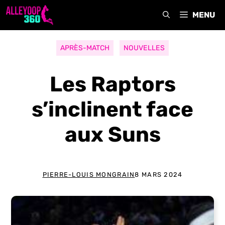
Aller
MENU
au
contenu
APRÈS-MATCH
NOUVELLES
Les Raptors
s’inclinent face
aux Suns
PIERRE-LOUIS MONGRAIN
8 MARS 2024