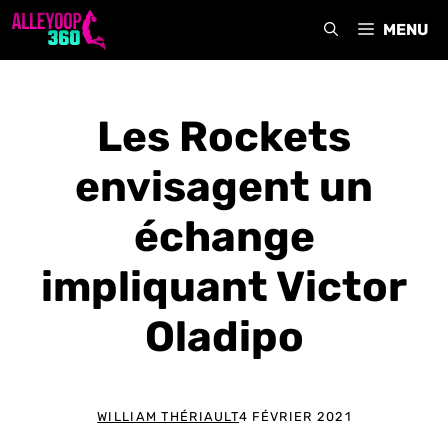
Aller
MENU
au
contenu
Les Rockets
envisagent un
échange
impliquant Victor
Oladipo
WILLIAM THÉRIAULT
4 FÉVRIER 2021