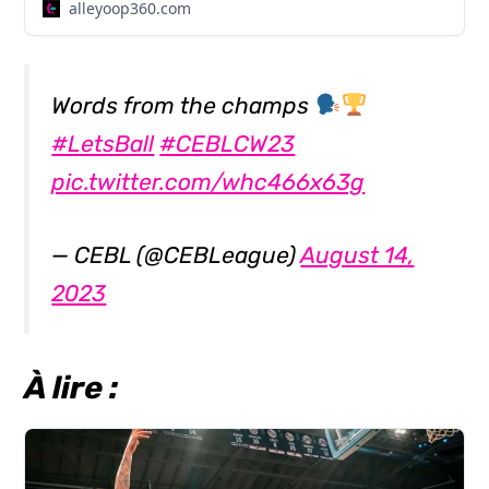
alleyoop360.com
Words from the champs
#LetsBall
#CEBLCW23
pic.twitter.com/whc466x63g
— CEBL (@CEBLeague)
August 14,
2023
À lire :