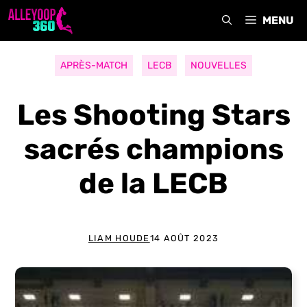
Aller
MENU
au
contenu
APRÈS-MATCH
LECB
NOUVELLES
Les Shooting Stars
sacrés champions
de la LECB
LIAM HOUDE
14 AOÛT 2023