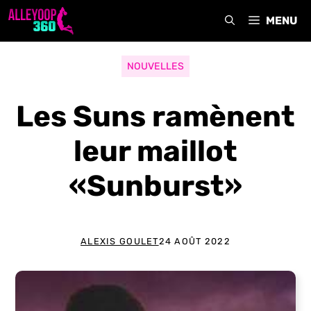
Aller
MENU
au
contenu
NOUVELLES
Les Suns ramènent
leur maillot
«Sunburst»
ALEXIS GOULET
24 AOÛT 2022