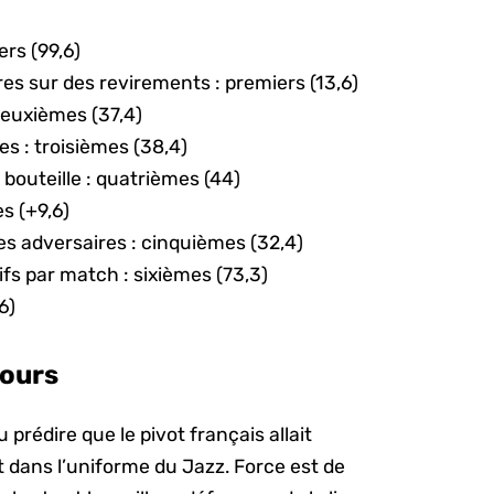
ers (99,6)
es sur des revirements : premiers (13,6)
deuxièmes (37,4)
es : troisièmes (38,4)
 bouteille : quatrièmes (44)
es (+9,6)
es adversaires : cinquièmes (32,4)
s par match : sixièmes (73,3)
,6)
jours
u prédire que le pivot français allait
it dans l’uniforme du Jazz. Force est de