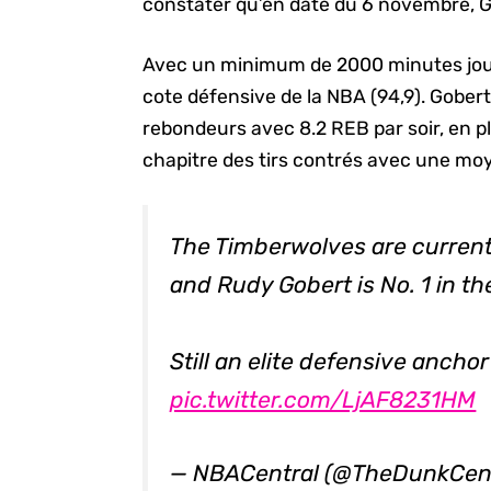
constater qu’en date du 6 novembre, Go
Avec un minimum de 2000 minutes jouée
cote défensive de la NBA (94,9). Gober
rebondeurs avec 8.2 REB par soir, en p
chapitre des tirs contrés avec une mo
The Timberwolves are current
and Rudy Gobert is No. 1 in th
Still an elite defensive ancho
pic.twitter.com/LjAF8231HM
— NBACentral (@TheDunkCen