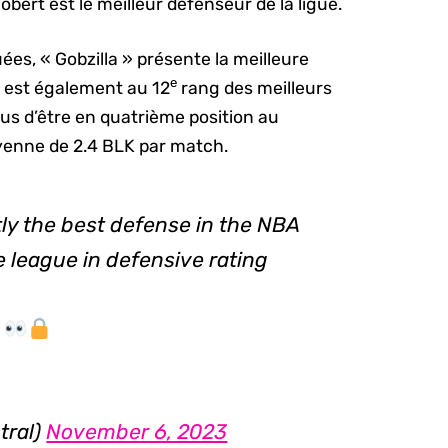
bert est le meilleur défenseur de la ligue.
s, « Gobzilla » présente la meilleure
e
t est également au 12
rang des meilleurs
lus d’être en quatrième position au
yenne de 2.4 BLK par match.
ly the best defense in the NBA
e league in defensive rating
r
tral)
November 6, 2023