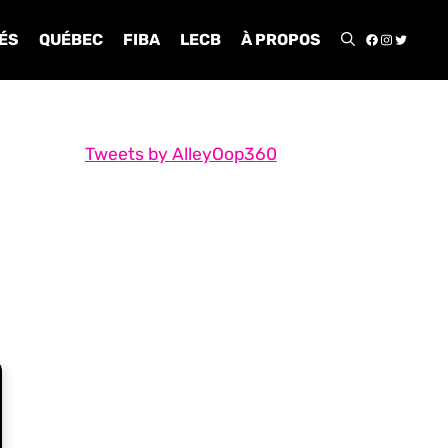
FACEBOO
INSTA
TWIT
ÉS
QUÉBEC
FIBA
LECB
À PROPOS
Tweets by AlleyOop360
a