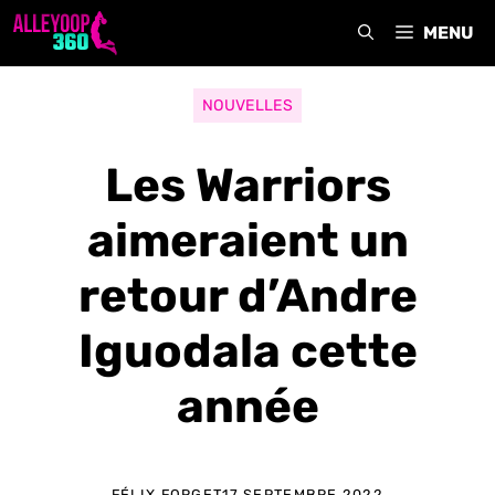
Aller
MENU
au
contenu
NOUVELLES
Les Warriors
aimeraient un
retour d’Andre
Iguodala cette
année
FÉLIX FORGET
17 SEPTEMBRE 2022