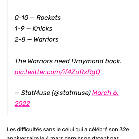
0-10 — Rockets
1-9 — Knicks
2-8 — Warriors
The Warriors need Draymond back.
pic.twitter.com/if4ZuRxRgQ
— StatMuse (@statmuse)
March 6,
2022
Les difficultés sans le celui qui a célébré son 32e
anniversaire le 4 mars dernier ne datent pas