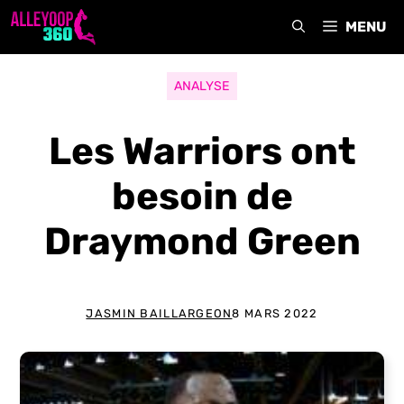
Aller
MENU
au
contenu
ANALYSE
Les Warriors ont
besoin de
Draymond Green
JASMIN BAILLARGEON
8 MARS 2022