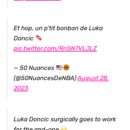
Et hop, un p’tit bonbon de Luka
Doncic
pic.twitter.com/RnSN7VLJLZ
— 50 Nuances
(@50NuancesDeNBA)
August 28,
2023
Luka Doncic surgically goes to work
for the and-one