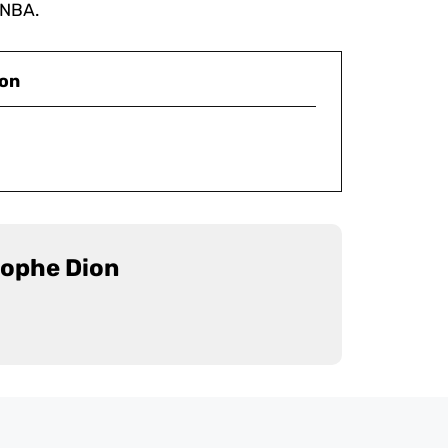
 NBA.
ion
tophe Dion