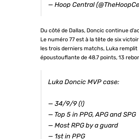
— Hoop Central (@TheHoopCe
Du côté de Dallas, Doncic continue d’a
Le numéro 77 est à la tête de six vict
les trois derniers matchs, Luka rempli
époustouflante de 48.7 points, 13 rebon
Luka Doncic MVP case:
— 34/9/9 (!)
— Top 5 in PPG, APG and SPG
— Most RPG by a guard
— 1st in PPG