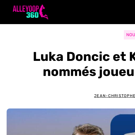
Aller
au
contenu
NOU
Luka Doncic et 
nommés joueur
JEAN-CHRISTOPHE