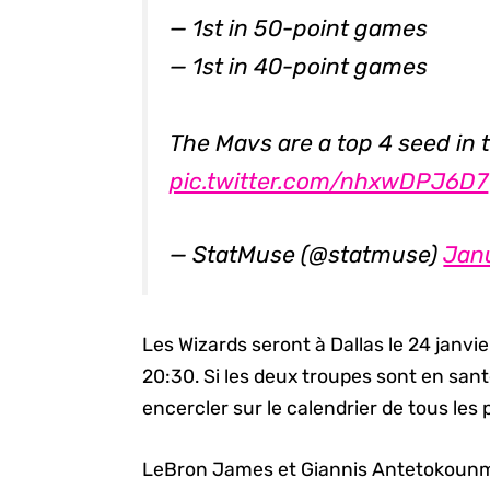
— 1st in 50-point games
— 1st in 40-point games
The Mavs are a top 4 seed in 
pic.twitter.com/nhxwDPJ6D7
— StatMuse (@statmuse)
Janu
Les Wizards seront à Dallas le 24 janvi
20:30. Si les deux troupes sont en san
encercler sur le calendrier de tous les 
LeBron James et Giannis Antetokoun