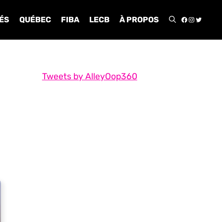
FACEBOO
INSTA
TWIT
ÉS
QUÉBEC
FIBA
LECB
À PROPOS
Tweets by AlleyOop360