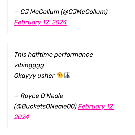
— CJ McCollum (@CJMcCollum)
February 12, 2024
This halftime performance
vibingggg
Okayyy usher
— Royce O'Neale
(@BucketsONeale00)
February 12,
2024