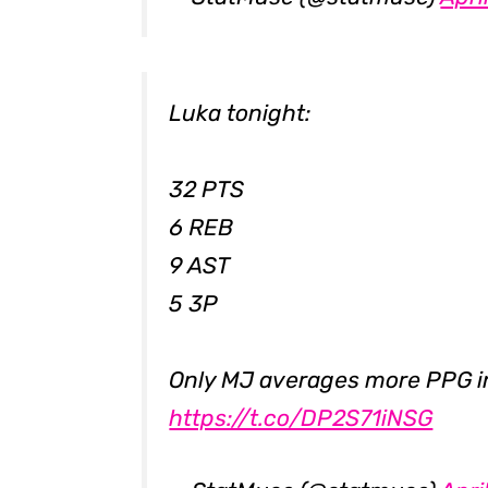
Luka tonight:
32 PTS
6 REB
9 AST
5 3P
Only MJ averages more PPG in
https://t.co/DP2S71iNSG