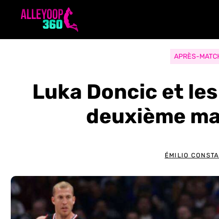
Aller
au
contenu
APRÈS-MATC
Luka Doncic et les
deuxième mat
ÉMILIO CONST