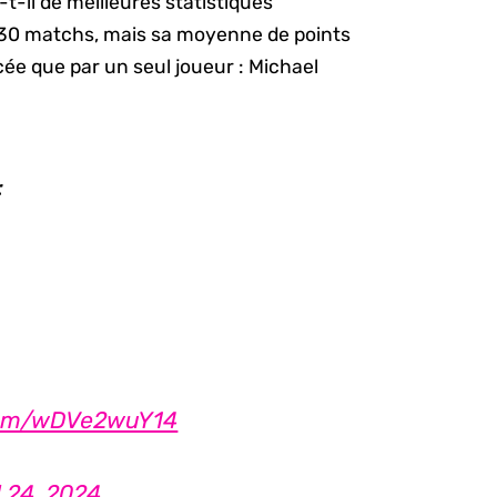
t-il de meilleures statistiques
 30 matchs, mais sa moyenne de points
cée que par un seul joueur : Michael
:
.com/wDVe2wuY14
l 24, 2024