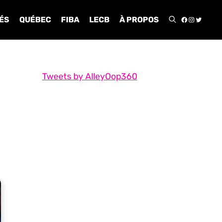
FACEBOO
INSTA
TWIT
ÉS
QUÉBEC
FIBA
LECB
À PROPOS
Tweets by AlleyOop360