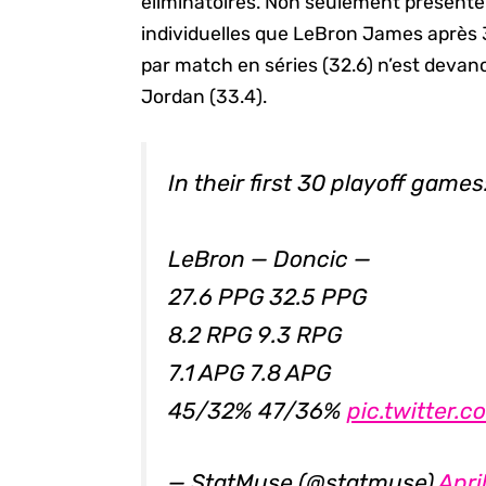
éliminatoires. Non seulement présente-
individuelles que LeBron James après
par match en séries (32.6) n’est devan
Jordan (33.4).
In their first 30 playoff games
LeBron — Doncic —
27.6 PPG 32.5 PPG
8.2 RPG 9.3 RPG
7.1 APG 7.8 APG
45/32% 47/36%
pic.twitter
— StatMuse (@statmuse)
Apri