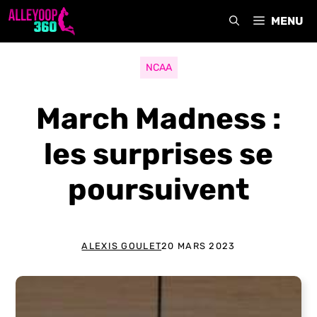
Aller
MENU
au
contenu
NCAA
March Madness :
les surprises se
poursuivent
ALEXIS GOULET
20 MARS 2023