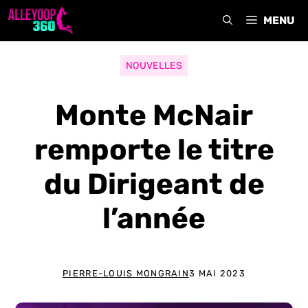
Aller
MENU
au
contenu
NOUVELLES
Monte McNair
remporte le titre
du Dirigeant de
l’année
PIERRE-LOUIS MONGRAIN
3 MAI 2023