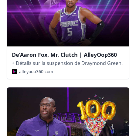
De’Aaron Fox, Mr. Clutch | AlleyOop360
+ Détails sur la suspension de Draymond Green.
alleyoop360.com