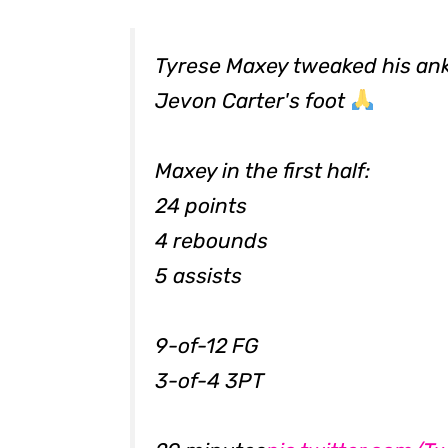
Tyrese Maxey tweaked his ankl
Jevon Carter's foot
Maxey in the first half:
24 points
4 rebounds
5 assists
9-of-12 FG
3-of-4 3PT