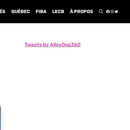
FACEBOO
INSTA
TWIT
ÉS
QUÉBEC
FIBA
LECB
À PROPOS
Tweets by AlleyOop360