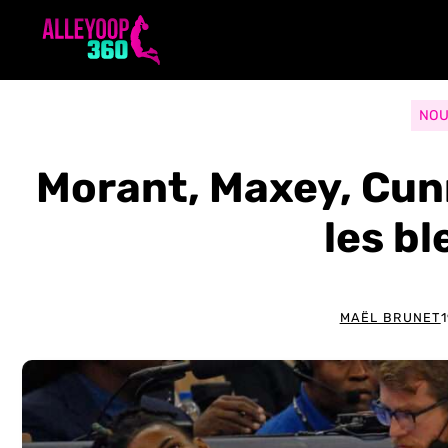
Aller
au
contenu
NOU
Morant, Maxey, Cun
les b
MAËL BRUNET