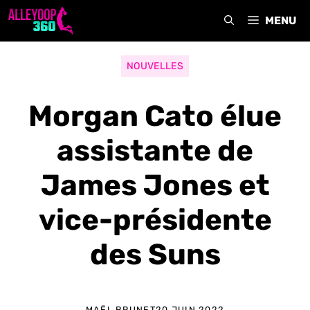
Aller
MENU
au
contenu
NOUVELLES
Morgan Cato élue
assistante de
James Jones et
vice-présidente
des Suns
MAËL BRUNET
20 JUIN 2022