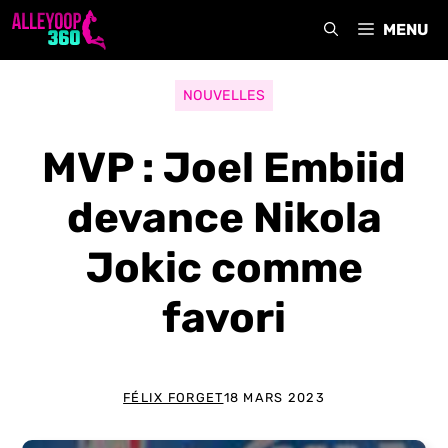
Aller
MENU
au
contenu
NOUVELLES
MVP : Joel Embiid
devance Nikola
Jokic comme
favori
FÉLIX FORGET
18 MARS 2023