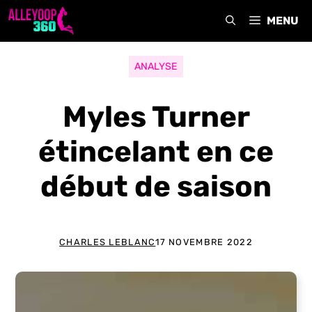
Aller
MENU
au
contenu
ANALYSE
Myles Turner
étincelant en ce
début de saison
CHARLES LEBLANC
17 NOVEMBRE 2022