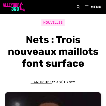
Aller
MENU
au
contenu
NOUVELLES
Nets : Trois
nouveaux maillots
font surface
LIAM HOUDE
17 AOÛT 2022