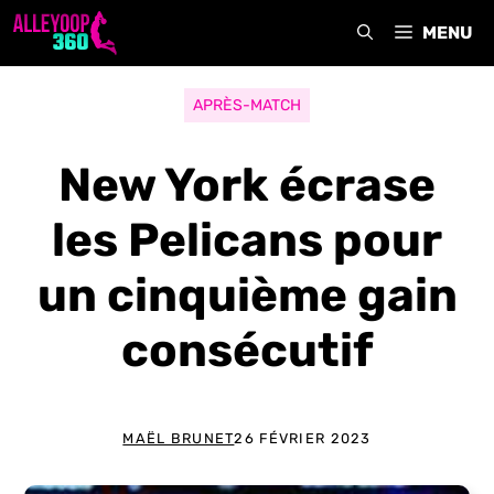
Aller
MENU
au
contenu
APRÈS-MATCH
New York écrase
les Pelicans pour
un cinquième gain
consécutif
MAËL BRUNET
26 FÉVRIER 2023