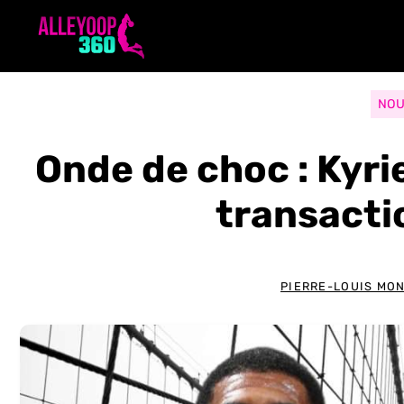
Aller
au
contenu
NOU
Onde de choc : Kyr
transacti
PIERRE-LOUIS MO