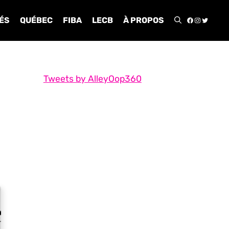
FACEBOO
INSTA
TWIT
ÉS
QUÉBEC
FIBA
LECB
À PROPOS
Tweets by AlleyOop360