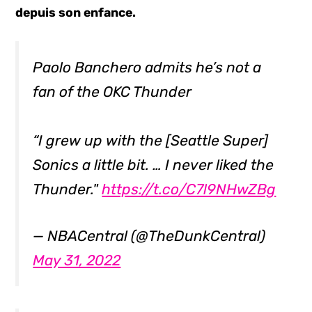
depuis son enfance.
Paolo Banchero admits he’s not a
fan of the OKC Thunder
“I grew up with the [Seattle Super]
Sonics a little bit. … I never liked the
Thunder."
https://t.co/C7l9NHwZBg
— NBACentral (@TheDunkCentral)
May 31, 2022