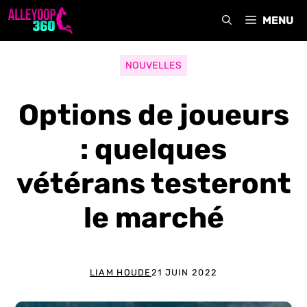
Aller
MENU
au
contenu
NOUVELLES
Options de joueurs
: quelques
vétérans testeront
le marché
LIAM HOUDE
21 JUIN 2022