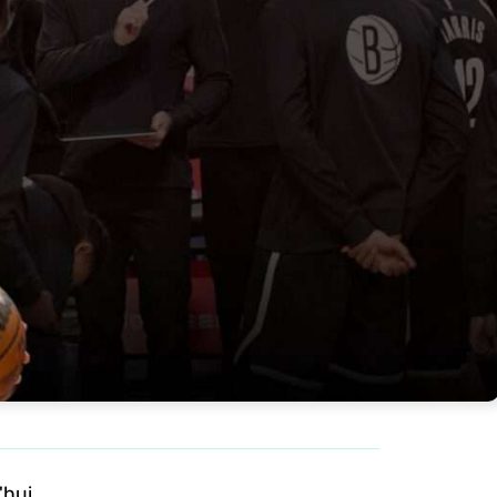
'hui.