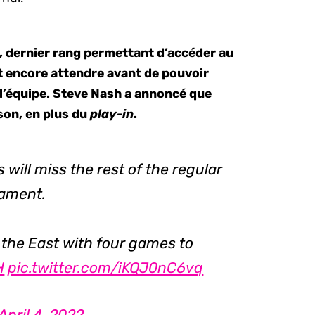
, dernier rang permettant d’accéder au
t encore attendre avant de pouvoir
 l’équipe. Steve Nash a annoncé que
ison, en plus du
play-in
.
ill miss the rest of the regular
nament.
n the East with four games to
H
pic.twitter.com/iKQJ0nC6vq
April 4, 2022