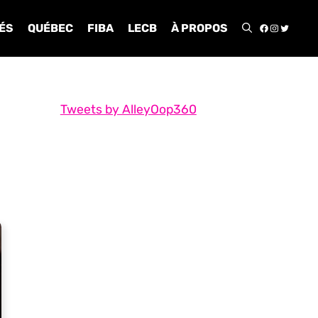
FACEBOO
INSTA
TWIT
ÉS
QUÉBEC
FIBA
LECB
À PROPOS
Tweets by AlleyOop360