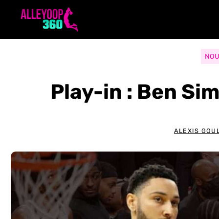
Aller
au
contenu
NOU
Play-in : Ben Si
ALEXIS GOU