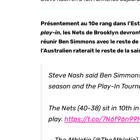
Présentement au 10e rang dans l’Est
play-in
, les Nets de Brooklyn devron
réunir Ben Simmons avec le reste de
l’Australien raterait le reste de la sa
Steve Nash said Ben Simmons w
season and the Play-In Tour
The Nets (40-38) sit in 10th i
play.
https://t.co/7N6f96n99
— The Athletic (@TheAthletic)