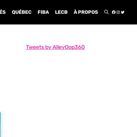
FACEBOO
INSTA
TWIT
ÉS
QUÉBEC
FIBA
LECB
À PROPOS
Tweets by AlleyOop360