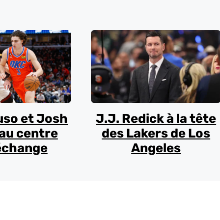
uso et Josh
J.J. Redick à la tête
au centre
des Lakers de Los
échange
Angeles