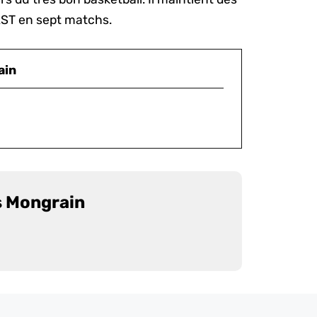
AST en sept matchs.
ain
s Mongrain