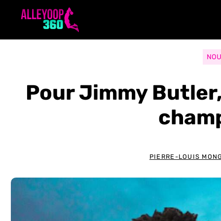
Aller
au
contenu
NOU
Pour Jimmy Butler,
champ
PIERRE-LOUIS MON