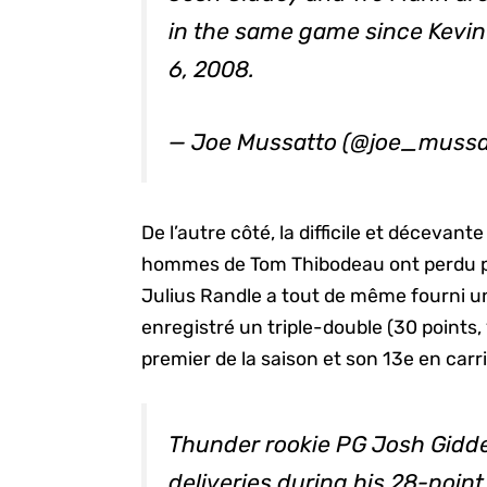
in the same game since Kevin
6, 2008.
— Joe Mussatto (@joe_mussa
De l’autre côté, la difficile et décevant
hommes de Tom Thibodeau ont perdu po
Julius Randle a tout de même fourni un b
enregistré un triple-double (30 points,
premier de la saison et son 13e en carri
Thunder rookie PG Josh Gidde
deliveries during his 28-point