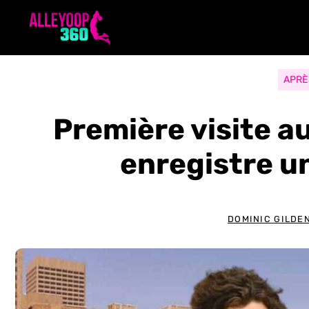
Aller
au
contenu
APRÈ
Première visite a
enregistre u
DOMINIC GILDE