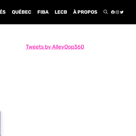
FACEBOO
INSTA
TWIT
ÉS
QUÉBEC
FIBA
LECB
À PROPOS
Tweets by AlleyOop360