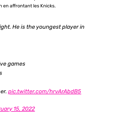
n en affrontant les Knicks.
ght. He is the youngest player in
tive games
s
ber.
pic.twitter.com/hrvArAbdB5
uary 15, 2022