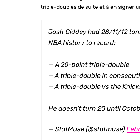
triple-doubles de suite et à en signer u
Josh Giddey had 28/11/12 toni
NBA history to record:
— A 20-point triple-double
— A triple-double in consecu
— A triple-double vs the Knick
He doesn’t turn 20 until Octo
— StatMuse (@statmuse)
Febr