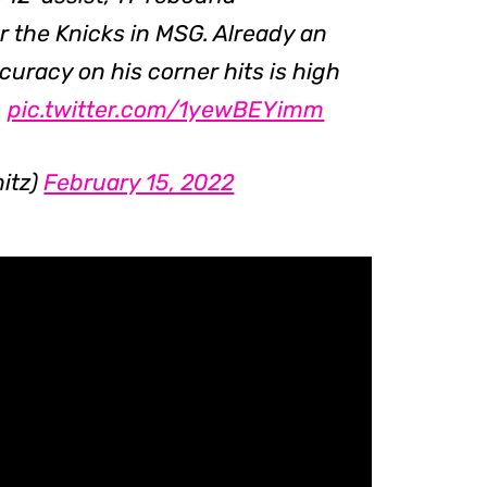
 the Knicks in MSG. Already an
ccuracy on his corner hits is high
.
pic.twitter.com/1yewBEYimm
itz)
February 15, 2022