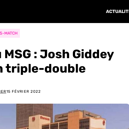
ACTUALIT
S-MATCH
u MSG : Josh Giddey
n triple-double
NER
15 FÉVRIER 2022