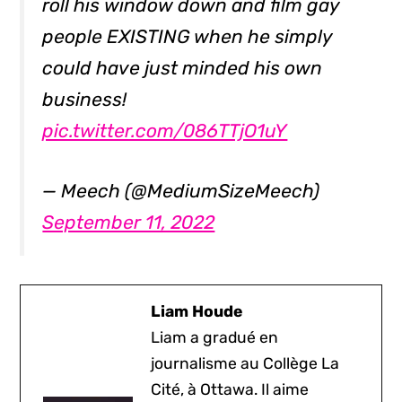
roll his window down and film gay
people EXISTING when he simply
could have just minded his own
business!
pic.twitter.com/086TTjO1uY
— Meech (@MediumSizeMeech)
September 11, 2022
Liam Houde
Liam a gradué en
journalisme au Collège La
Cité, à Ottawa. Il aime