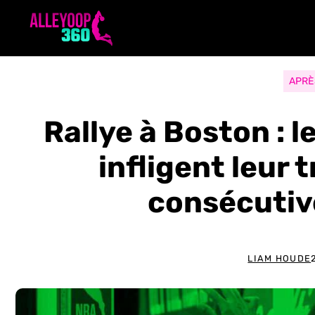
Aller
au
contenu
APRÈ
Rallye à Boston : l
infligent leur 
consécutiv
LIAM HOUDE