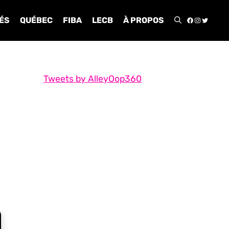
FACEBOO
INSTA
TWIT
ÉS
QUÉBEC
FIBA
LECB
À PROPOS
Tweets by AlleyOop360