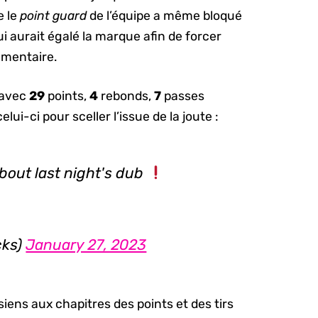
e le
point guard
de l’équipe a même bloqué
i aurait égalé la marque afin de forcer
émentaire.
 avec
29
points,
4
rebonds,
7
passes
lui-ci pour sceller l’issue de la joute :
about last night's dub
cks)
January 27, 2023
siens aux chapitres des points et des tirs