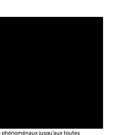
té phénoménaux jusqu’aux toutes