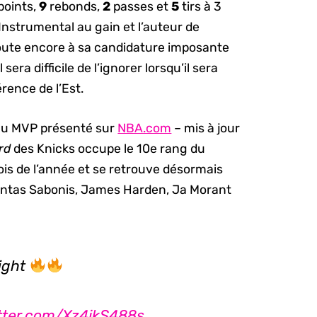
points,
9
rebonds,
2
passes et
5
tirs à 3
 Instrumental au gain et l’auteur de
joute encore à sa candidature imposante
era difficile de l’ignorer lorsqu’il sera
érence de l’Est.
 au MVP présenté sur
NBA.com
– mis à jour
rd
des Knicks occupe le 10e rang du
fois de l’année et se retrouve désormais
mantas Sabonis, James Harden, Ja Morant
night
itter.com/Xz4jkS488s