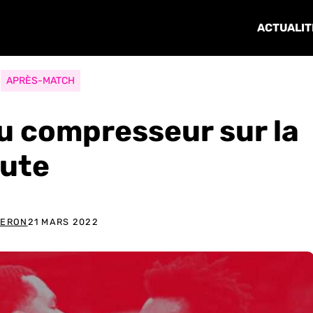
ACTUALIT
APRÈS-MATCH
au compresseur sur la
oute
GERON
21 MARS 2022