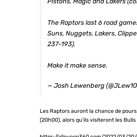
Pistons, Magic and Lakers (c
The Raptors last 6 road games
Suns, Nuggets, Lakers, Clippe
237-193).
Make it make sense.
— Josh Lewenberg (@JLew1
Les Raptors auront la chance de poursui
(20h00), alors qu’ils visiteront les Bull
https://alleyoop360.com/2022/03/20/p