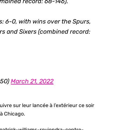
ombined record: 68-146).
: 6-0, with wins over the Spurs,
rs and Sixers (combined record:
050)
March 21, 2022
vre sur leur lancée à l’extérieur ce soir
s à Chicago.
atrick-williams-reviendra-contre-