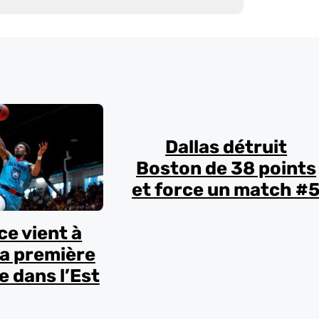
Dallas détruit
Boston de 38 points
et force un match #
nce vient à
la première
 dans l’Est