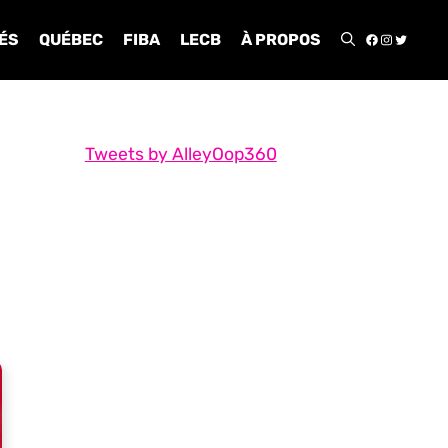
FACEBOO
INSTA
TWIT
ÉS
QUÉBEC
FIBA
LECB
À PROPOS
Tweets by AlleyOop360