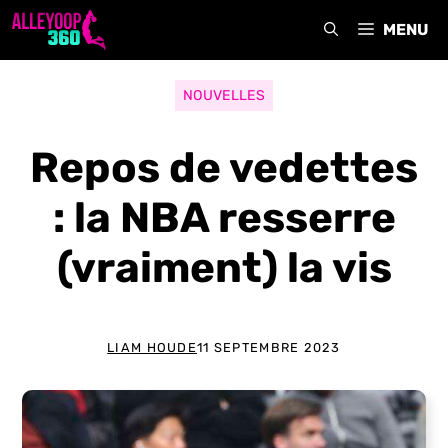
Aller
MENU
au
contenu
NOUVELLES
Repos de vedettes
: la NBA resserre
(vraiment) la vis
LIAM HOUDE
11 SEPTEMBRE 2023