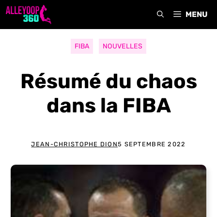
Aller
MENU
au
contenu
FIBA
NOUVELLES
Résumé du chaos
dans la FIBA
JEAN-CHRISTOPHE DION
5 SEPTEMBRE 2022