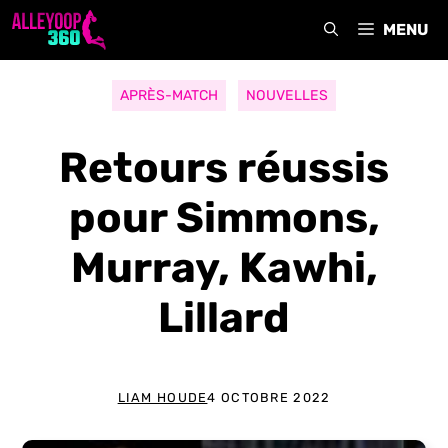
Aller
MENU
au
contenu
APRÈS-MATCH
NOUVELLES
Retours réussis
pour Simmons,
Murray, Kawhi,
Lillard
LIAM HOUDE
4 OCTOBRE 2022