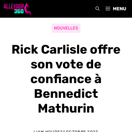
Aller
MENU
au
contenu
NOUVELLES
Rick Carlisle offre
son vote de
confiance à
Bennedict
Mathurin
LIAM HOUDE
21 OCTOBRE 2022