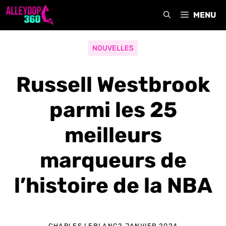
Aller
MENU
au
contenu
NOUVELLES
Russell Westbrook
parmi les 25
meilleurs
marqueurs de
l’histoire de la NBA
CHARLES LEBLANC
2 JANVIER 2024