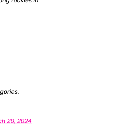
ng rookies in
egories.
ch 20, 2024