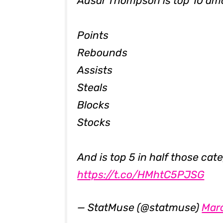
Ausar Thompson is top 10 amo
Points
Rebounds
Assists
Steals
Blocks
Stocks
And is top 5 in half those cat
https://t.co/HMhtC5PJSG
— StatMuse (@statmuse)
Mar