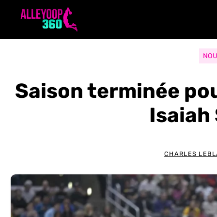
Aller
au
contenu
NOU
Saison terminée po
Isaiah
CHARLES LEB