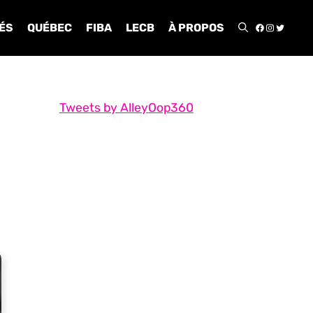
FACEBOO
INSTA
TWIT
ÉS
QUÉBEC
FIBA
LECB
À PROPOS
Tweets by AlleyOop360