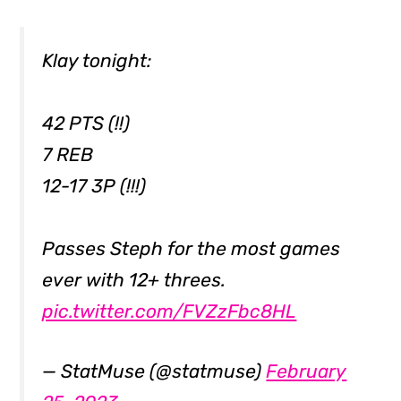
Klay tonight:
42 PTS (!!)
7 REB
12-17 3P (!!!)
Passes Steph for the most games
ever with 12+ threes.
pic.twitter.com/FVZzFbc8HL
— StatMuse (@statmuse)
February