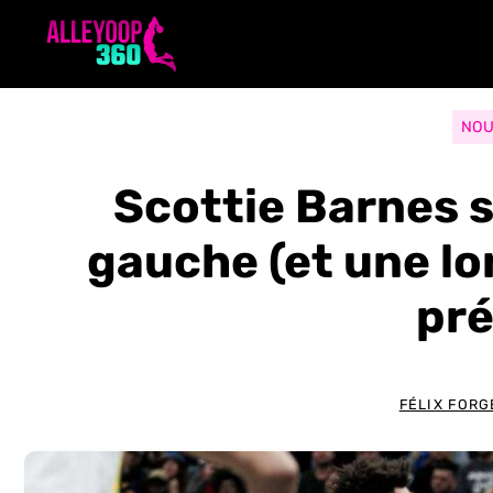
Aller
au
contenu
NOU
Scottie Barnes s
gauche (et une l
pré
FÉLIX FORG