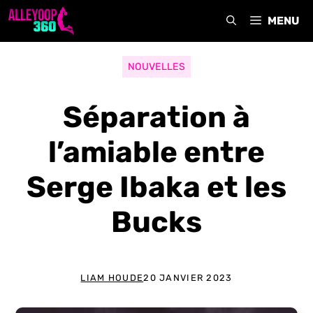
Aller
MENU
au
contenu
NOUVELLES
Séparation à
l’amiable entre
Serge Ibaka et les
Bucks
LIAM HOUDE
20 JANVIER 2023