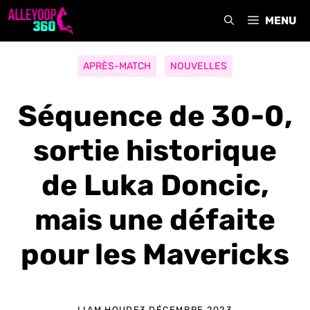
Aller
MENU
au
contenu
APRÈS-MATCH
NOUVELLES
Séquence de 30-0,
sortie historique
de Luka Doncic,
mais une défaite
pour les Mavericks
LIAM HOUDE
3 DÉCEMBRE 2023