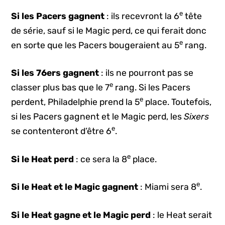
e
Si les Pacers gagnent
: ils recevront la 6
tête
de série, sauf si le Magic perd, ce qui ferait donc
e
en sorte que les Pacers bougeraient au 5
rang.
Si les 76ers gagnent
: ils ne pourront pas se
e
classer plus bas que le 7
rang. Si les Pacers
e
perdent, Philadelphie prend la 5
place. Toutefois,
si les Pacers gagnent et le Magic perd, les
Sixers
e
se contenteront d’être 6
.
e
Si le Heat perd
: ce sera la 8
place.
e
Si le Heat et le Magic gagnent
: Miami sera
8
.
Si le Heat gagne et le Magic perd
: le Heat serait