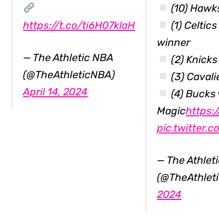
(10) Hawks
https://t.co/ti6H07klaH
(1) Celtics
winner
— The Athletic NBA
(2) Knicks
(@TheAthleticNBA)
(3) Cavali
April 14, 2024
(4) Bucks 
Magic
https:
pic.twitter
— The Athlet
(@TheAthlet
2024