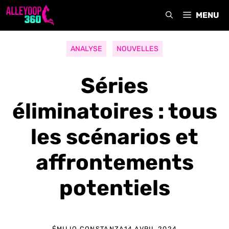
Aller
MENU
au
contenu
ANALYSE
NOUVELLES
Séries
éliminatoires : tous
les scénarios et
affrontements
potentiels
ÉMILIO CONSTANZA
14 AVRIL 2024