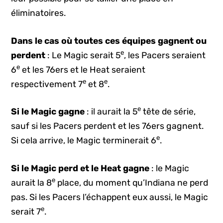
éliminatoires.
Dans le cas où toutes ces équipes gagnent ou
e
perdent
: Le Magic serait 5
, les Pacers seraient
e
6
et les 76ers et le Heat seraient
e
e
respectivement 7
et 8
.
e
Si le Magic gagne
: il aurait la 5
tête de série,
sauf si les Pacers perdent et les 76ers gagnent.
e
Si cela arrive, le Magic terminerait 6
.
Si le Magic perd et le Heat gagne
: le Magic
e
aurait la 8
place, du moment qu’Indiana ne perd
pas. Si les Pacers l’échappent eux aussi, le Magic
e
serait 7
.