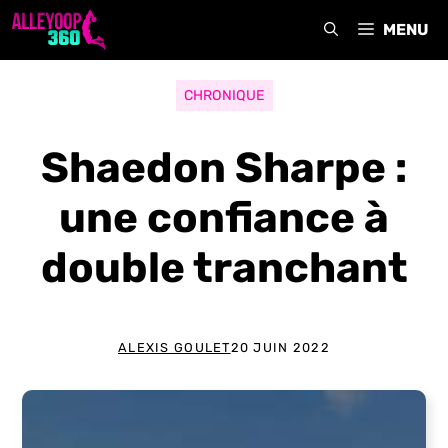
Aller
MENU
au
contenu
CHRONIQUE
Shaedon Sharpe :
une confiance à
double tranchant
ALEXIS GOULET
20 JUIN 2022