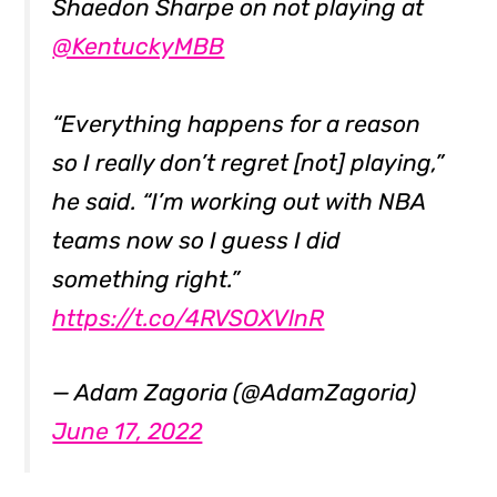
Shaedon Sharpe on not playing at
@KentuckyMBB
“Everything happens for a reason
so I really don’t regret [not] playing,”
he said. “I’m working out with NBA
teams now so I guess I did
something right.”
https://t.co/4RVSOXVlnR
— Adam Zagoria (@AdamZagoria)
June 17, 2022