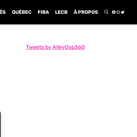
FACEBOO
INSTA
TWIT
ÉS
QUÉBEC
FIBA
LECB
À PROPOS
Tweets by AlleyOop360