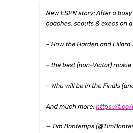
New ESPN story: After a busy
coaches, scouts & execs on a v
– How the Harden and Lillard 
– the best (non-Victor) rookie
– Who will be in the Finals (an
And much more:
https://t.c
— Tim Bontemps (@TimBont