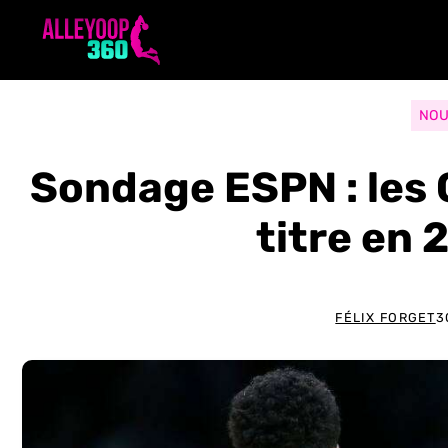
Aller
au
contenu
NOU
Sondage ESPN : les C
titre en
FÉLIX FORGET
3