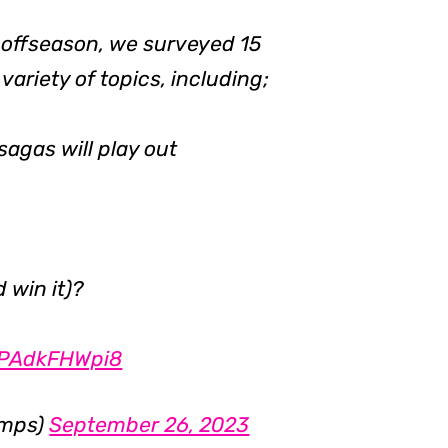
 offseason, we surveyed 15
ariety of topics, including;
sagas will play out
d win it)?
o/PAdkFHWpi8
emps)
September 26, 2023