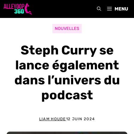
Aller
MENU
au
contenu
NOUVELLES
Steph Curry se
lance également
dans l’univers du
podcast
LIAM HOUDE
12 JUIN 2024