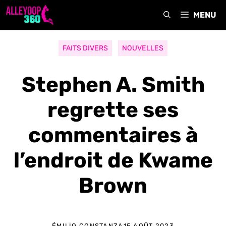
Aller
MENU
au
contenu
FAITS DIVERS
NOUVELLES
Stephen A. Smith
regrette ses
commentaires à
l’endroit de Kwame
Brown
ÉMILIO CONSTANZA
15 AOÛT 2023