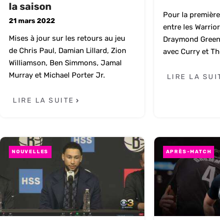
la saison
Pour la première 
21 mars 2022
entre les Warrior
Mises à jour sur les retours au jeu
Draymond Green 
de Chris Paul, Damian Lillard, Zion
avec Curry et T
Williamson, Ben Simmons, Jamal
Murray et Michael Porter Jr.
LIRE LA SUI
LIRE LA SUITE
NOUVELLES
APRÈS-MATCH