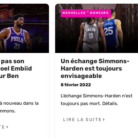
NOUVELLES
RUMEURS
s pas son
Un échange Simmons-
Joel Embiid
Harden est toujours
ur Ben
envisageable
8 février 2022
L'échange Simmons-Harden n'est
 à nouveau dans la
toujours pas mort. Détails.
immons.
LIRE LA SUITE
TE