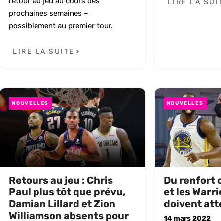
retour au jeu au cours des
LIRE LA SUI
prochaines semaines –
possiblement au premier tour.
LIRE LA SUITE
NOUVELLES
NOUVELLES
Retours au jeu : Chris
Du renfort 
Paul plus tôt que prévu,
et les Warri
Damian Lillard et Zion
doivent at
Williamson absents pour
14 mars 2022