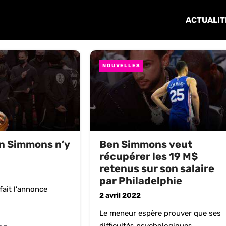
ACTUALIT
NOUVELLES
en Simmons n’y
Ben Simmons veut
récupérer les 19 M$
retenus sur son salaire
par Philadelphie
fait l'annonce
2 avril 2022
Le meneur espère prouver que ses