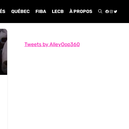
FACEBOO
INSTA
TWIT
ÉS
QUÉBEC
FIBA
LECB
À PROPOS
Tweets by AlleyOop360