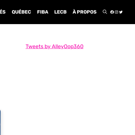
FACEBOO
INSTA
TWIT
ÉS
QUÉBEC
FIBA
LECB
À PROPOS
Tweets by AlleyOop360