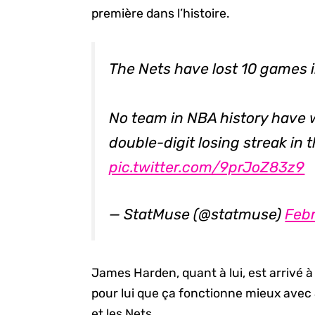
première dans l’histoire.
The Nets have lost 10 games i
No team in NBA history have 
double-digit losing streak in
pic.twitter.com/9prJoZ83z9
— StatMuse (@statmuse)
Febr
James Harden, quant à lui, est arrivé à
pour lui que ça fonctionne mieux avec 
et les Nets.