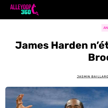
Aller
au
contenu
AN
James Harden n’éta
Bro
JASMIN BAILLAR