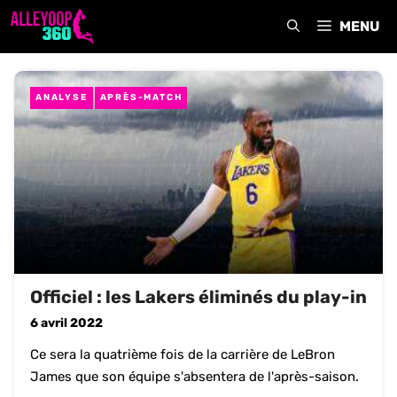
Aller
MENU
au
contenu
ANALYSE
APRÈS-MATCH
Officiel : les Lakers éliminés du play-in
6 avril 2022
Ce sera la quatrième fois de la carrière de LeBron
James que son équipe s'absentera de l'après-saison.