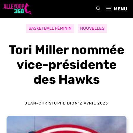
Aller
MENU
au
contenu
BASKETBALL FÉMININ
NOUVELLES
Tori Miller nommée
vice-présidente
des Hawks
JEAN-CHRISTOPHE DION
12 AVRIL 2023