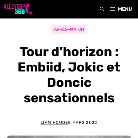
Aller
MENU
au
contenu
APRÈS-MATCH
Tour d’horizon :
Embiid, Jokic et
Doncic
sensationnels
LIAM HOUDE
8 MARS 2022